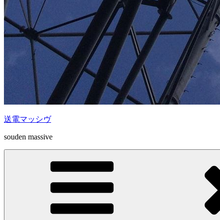
送電マッシヴ
souden massive