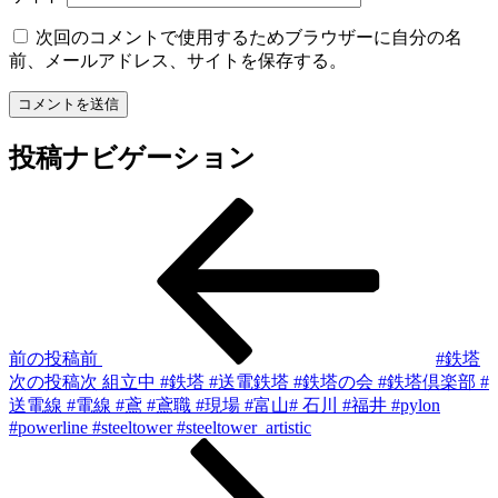
次回のコメントで使用するためブラウザーに自分の名
前、メールアドレス、サイトを保存する。
投稿ナビゲーション
前の投稿
前
#鉄塔
次の投稿
次
組立中 #鉄塔 #送電鉄塔 #鉄塔の会 #鉄塔倶楽部 #
送電線 #電線 #鳶 #鳶職 #現場 #富山# 石川 #福井 #pylon
#powerline #steeltower #steeltower_artistic